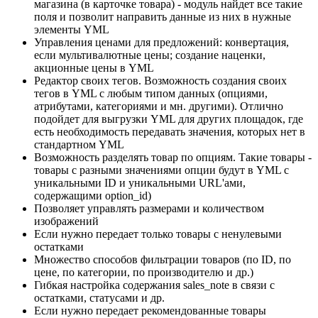
магазина (в карточке товара) - модуль найдет все такие
поля и позволит направить данные из них в нужные
элементы YML
Управления ценами для предложений: конвертация,
если мультивалютные цены; создание наценки,
акционные цены в YML
Редактор своих тегов. Возможность создания своих
тегов в YML с любым типом данных (опциями,
атрибутами, категориями и мн. другими). Отлично
подойдет для выгрузки YML для других площадок, где
есть необходимость передавать значения, которых нет в
стандартном YML
Возможность разделять товар по опциям. Такие товары -
товары с разными значениями опции будут в YML с
уникальными ID и уникальными URL'ами,
содержащими option_id)
Позволяет управлять размерами и количеством
изображений
Если нужно передает только товары с ненулевыми
остатками
Множество способов фильтрации товаров (по ID, по
цене, по категории, по производителю и др.)
Гибкая настройка содержания sales_note в связи с
остатками, статусами и др.
Если нужно передает рекомендованные товары