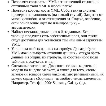
Позволяет создавать и YML с защищенной ссылкой, и
статичный файл YML в любой папке
Проверит корректность YML. Собственная система
проверки на валидность (на всякий случай). Защитит от
многих ошибок, и от отключения от Яндекс, особенно,
если обновление идет по планировщику -
автоматически
Найдет нестандартные поля в базе данных. Если в
таблице продукты есть собственные поля, они также
будут доступны для установки тем или иным атрибутам
YML
Установка любых данных на атрибут. Для атрибутов
YML можно выбрать источник данных - откуда брать
данные: из опции, из атрибута, из собственного поля
таблицы продуктов, и т.д.
Составные заголовки. Для соотнесения с карточкой
модели на Яндекс.Маркете, а также для того, чтобы
заголовки товаров были максимально релевантными, их
можно сделать сборными - из любого числа элементов.
Например, Телефон 200г Samsung Galaxy (в д.