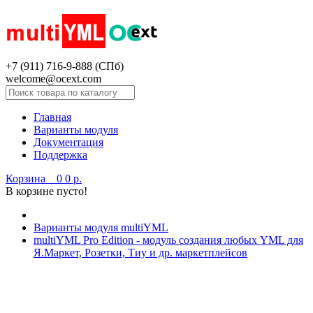
+7 (911) 716-9-888 (СПб)
welcome@ocext.com
Главная
Варианты модуля
Документация
Поддержка
Корзина
0
0 р.
В корзине пусто!
Варианты модуля multiYML
multiYML Pro Edition - модуль создания любых YML для
Я.Маркет, Розетки, Тиу и др. маркетплейсов