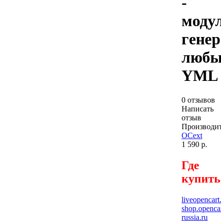
-
моду
гене
любы
YML
0 отзывов
Написать
отзыв
Производит
OCext
1 590 р.
Где
купить
liveopencart
shop.opencar
russia.ru