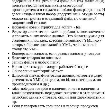
содержания YML (что в нем должно быть). Далее он(и)
присваиваются тем или иным категориям/
производителям и создается шаблон фильтра данных. И
далее каждый такой набор (содержание + откуда брать)
можно выгрузить в отдельный файл, по отдельной
защищенной ссылке.
Добавлен новый атрибут для <offer> - fee
Редактор своих тегов – можно добавить свои элементы
и сложить в них любые данные. Это бывает нужно для
сторонних площадок, которые принимают YML, но у
которых больше пожеланий к YML, что чем есть в
стандарте YML.
Конвертация валюты, если разные валюты у товаров
Деление товаров по опциями
Запись файла в любую папку
Новая архитектура - модуль работает быстрее
Обновление категорий маркет
Широкий спектр фильтрации данных, которые нужно
размещать в YML (по ценам, по id, по категориям, по
производителям и др.)
sales_note для товаров в наличии, и нет в наличии, а
также возможность передавать значение в этот элемент
из любых данных о товаре, опций или характеристик и
пр.
Если у товаров есть свои поля в таблице продуктов