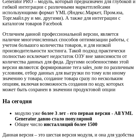
Generator PRO – модуль, который предназначен для глубокой и
гибкой интеграции с различными маркетплейсами
использующими формат YML (Яндекс.Маркет, Пром.юа,
Торг.майл.ру и мн. другими). А также для интеграции с
каталогом товаров Facebook
Отличием данной профессиональной версии, является
наличие многочисленных способов оптимизации работы, с
учетом большого количества товаров, и для низкой
производительности хостинга. Такой подход практически
полностью исключает недостаток ОЗУ вне зависимости от
количества данных для фида. Другими особенностями этой
версии являются: формирование тега sales_note по различным
условиям, отбор данных для выгрузки по тому или иному
значению у товара, создание товара сразу по нескольким
опциям, включая возможность создания по коду, которых
может быть сохранен в значении продуктовой опции
На сегодня
модулю уже
более 3 лет - его первая версия - All YML
Generator давно стало популярной
Общее число
инсталляций более 1500
Данная версия – это шестая версия модуля, и она для удобства