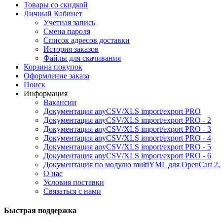
Товары со скидкой
Личный Кабинет
Учетная запись
Смена пароля
Список адресов доставки
История заказов
Файлы для скачивания
Корзина покупок
Оформление заказа
Поиск
Информация
Вакансии
Документация anyCSV/XLS import/export PRO
Документация anyCSV/XLS import/export PRO - 2
Документация anyCSV/XLS import/export PRO - 3
Документация anyCSV/XLS import/export PRO - 4
Документация anyCSV/XLS import/export PRO - 5
Документация anyCSV/XLS import/export PRO - 6
Документация по модулю multiYML для OpenCart 2,
О нас
Условия поставки
Связаться с нами
Быстрая поддержка