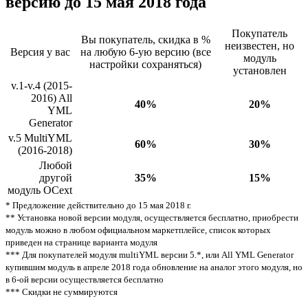
версию до 15 мая 2018 года
Покупатель
Вы покупатель, скидка в %
неизвестен, но
Версия у вас
на любую 6-ую версию (все
модуль
настройки сохраняться)
установлен
v.1-v.4 (2015-
2016) All
40%
20%
YML
Generator
v.5 MultiYML
60%
30%
(2016-2018)
Любой
другой
35%
15%
модуль OCext
* Предложение действительно до 15 мая 2018 г.
** Установка новой версии модуля, осуществляется бесплатно, приобрести
модуль можно в любом официальном маркетплейсе, список которых
приведен на странице варианта модуля
*** Для покупателей модуля multiYML версии 5.*, или All YML Generator
купившим модуль в апреле 2018 года обновление на аналог этого модуля, но
в 6-ой версии осуществляется бесплатно
*** Скидки не суммируются