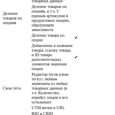
товарных данных
Деление товаров по
опциям, в т.ч. С
Деление
единым артикулом в
товаров по
продуктовых опциях,
опциям
образующем
зависимость
Деление товара по
✔
опции
Добавление в название
товара, ссылку товара,
и ID товара
✔
дополнительных
элементов значения
опции
Редактор тегов (свои
теги) с любым
значением из любых
Свои теги
товарных данных (в
т.ч. Количество,
атрибут, опция и все
остальные)
UTM метки в URL
BID и CBID