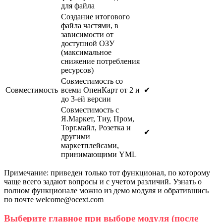
для файла
Создание итогового
файла частями, в
зависимости от
доступной ОЗУ
(максимальное
снижение потребления
ресурсов)
Совместимость со
Совместимость
всеми ОпенКарт от 2 и
✔
до 3-ей версии
Совместимость с
Я.Маркет, Тиу, Пром,
Торг.майл, Розетка и
✔
другими
маркетплейсами,
принимающими YML
Примечание: приведен только тот функционал, по которому
чаще всего задают вопросы и с учетом различий. Узнать о
полном функционале можно из демо модуля и обратившись
по почте welcome@ocext.com
Выберите главное при выборе модуля (после